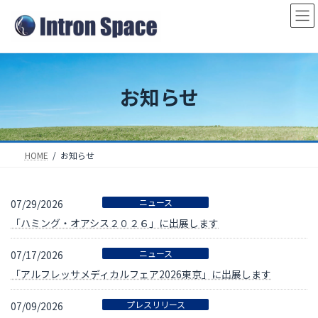
コ
ナ
ン
ビ
テ
ゲ
ン
ー
ツ
シ
お知らせ
へ
ョ
ス
ン
キ
に
ッ
移
HOME
お知らせ
プ
動
ニュース
07/29/2026
「ハミング・オアシス２０２６」に出展します
ニュース
07/17/2026
「アルフレッサメディカルフェア2026東京」に出展します
プレスリリース
07/09/2026