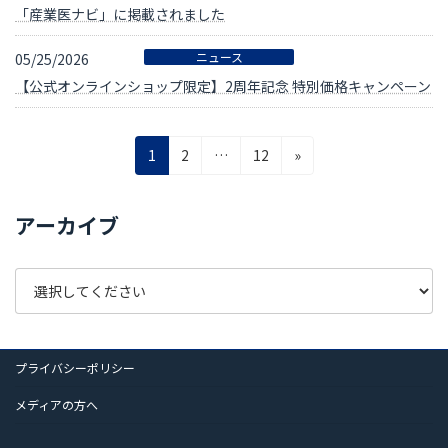
「産業医ナビ」に掲載されました
ニュース
05/25/2026
【公式オンラインショップ限定】2周年記念 特別価格キャンペーン
投
固
固
固
1
2
…
12
»
定
定
定
稿
ペ
ペ
ペ
の
アーカイブ
ー
ー
ー
ペ
ジ
ジ
ジ
ー
ジ
送
プライバシーポリシー
り
メディアの方へ