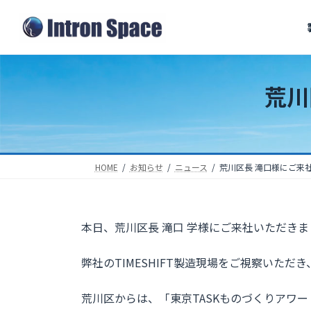
コ
ナ
ン
ビ
テ
ゲ
ン
ー
ツ
シ
荒川
へ
ョ
ス
ン
キ
に
ッ
移
HOME
お知らせ
ニュース
荒川区長 滝口様にご来
プ
動
本日、荒川区長 滝口 学様にご来社いただきま
弊社のTIMESHIFT製造現場をご視察いた
荒川区からは、「東京TASKものづくりアワード