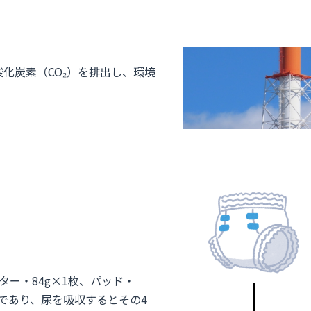
ンについて
」より）
化炭素（CO₂）を排出し、環境
ー・84g×1枚、パッド・
gであり、尿を吸収するとその4