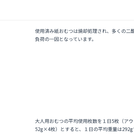
ります。
（環境省「
使用済紙おむつの再生利用等に関するガイドライ
使用済み紙おむつは焼却処理され、多くの二酸
負荷の一因となっています。
大人用おむつの平均使用枚数を１日5枚（アウタ
52g×4枚）とすると、１日の平均重量は292