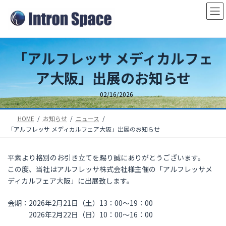
コ
ナ
ン
ビ
テ
ゲ
ン
ー
「アルフレッサ メディカルフェ
ツ
シ
へ
ョ
ア大阪」出展のお知らせ
ス
ン
キ
に
02/16/2026
ッ
移
プ
動
HOME
お知らせ
ニュース
「アルフレッサ メディカルフェア大阪」出展のお知らせ
平素より格別のお引き立てを賜り誠にありがとうございます。
この度、当社はアルフレッサ株式会社様主催の「アルフレッサメ
ディカルフェア大阪」に出展致します。
会期：2026年2月21日（土）13：00～19：00
2026年2月22日（日）10：00～16：00