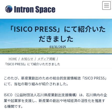
コ
ナ
ン
ビ
テ
ゲ
ン
ー
「ISICO PRESS」にて紹介いた
ツ
シ
へ
ョ
だきました
ス
ン
キ
に
03/31/2025
ッ
移
プ
動
HOME
お知らせ
メディア掲載
「ISICO PRESS」にて紹介いただきました
このたび、新産業創出のための総合的支援情報誌「ISICO PRESS」
にて、当社の取り組みが紹介されました。
ISICO（公益財団法人石川県産業創出支援機構）は、石川県内の企
業や起業家を支援し、新産業の創出や地域経済の活性化を推進す
る機関です。