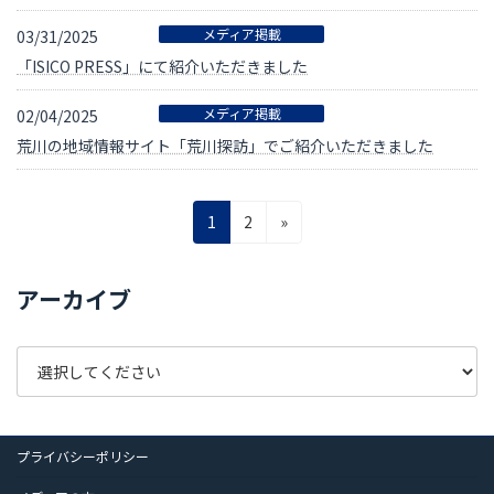
メディア掲載
03/31/2025
「ISICO PRESS」にて紹介いただきました
メディア掲載
02/04/2025
荒川の地域情報サイト「荒川探訪」でご紹介いただきました
投
固
固
1
2
»
定
定
稿
ペ
ペ
の
アーカイブ
ー
ー
ペ
ジ
ジ
ー
ジ
送
プライバシーポリシー
り